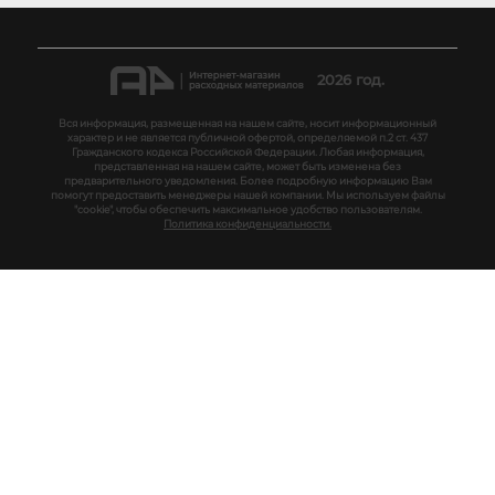
2026 год.
Вся информация, размещенная на нашем сайте, носит информационный
характер и не является публичной офертой, определяемой п.2 ст. 437
Гражданского кодекса Российской Федерации. Любая информация,
представленная на нашем сайте, может быть изменена без
предварительного уведомления. Более подробную информацию Вам
помогут предоставить менеджеры нашей компании. Мы используем файлы
"cookie", чтобы обеспечить максимальное удобство пользователям.
Политика конфиденциальности.