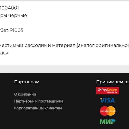
10004001
еры черные
rJet P1005
местимый расходный материал (аналог оригинально
lack
Партнерам
Принимаем оп
О компании
Партнерам и поставщикам
Корпоративным клиентам