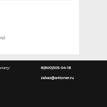
му)
лату:
8(800)505-04-18
zakaz@a4toner.ru