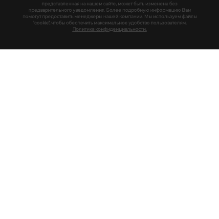
представленная на нашем сайте, может быть изменена без
предварительного уведомления. Более подробную информацию Вам
помогут предоставить менеджеры нашей компании. Мы используем файлы
"cookie", чтобы обеспечить максимальное удобство пользователям.
Политика конфиденциальности.