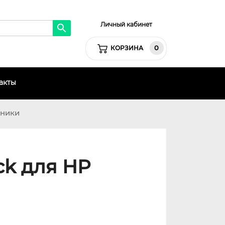
Личный кабинет
0
КОРЗИНА
акты
хники
ck для HP