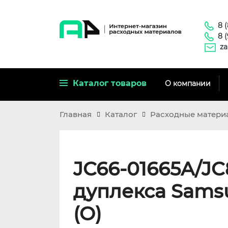
8 
8 
za
Каталог товаров
О компании
Главная
Каталог
Расходные матери
JC66-01665A/JC
дуплекса Sams
(O)