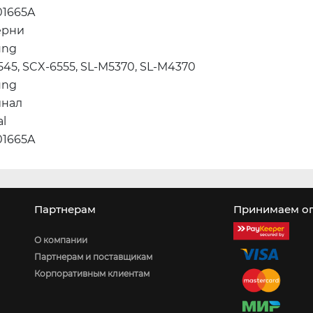
01665A
ерни
ung
45, SCX-6555, SL-M5370, SL-M4370
ung
инал
al
01665A
Партнерам
Принимаем оп
О компании
Партнерам и поставщикам
Корпоративным клиентам