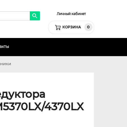
Личный кабинет
0
КОРЗИНА
акты
хники
едуктора
M5370LX/4370LX