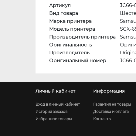
Артикул
JC66-
Вид товара
Шест
Марка принтера
Sams
Модель принтера
SCX-65
Производитель принтера
Sams
Оригинальность
Ориг
Производитель
Origin
Оригинальный номер
JC66-
Личный кабинет
Информация
Вход в личный кабинет
Гарантия на товары
История заказов
Доставка и оплата
Избранные товары
Контакты