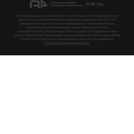
2026 год.
Вся информация, размещенная на нашем сайте, носит информационный
характер и не является публичной офертой, определяемой п.2 ст. 437
Гражданского кодекса Российской Федерации. Любая информация,
представленная на нашем сайте, может быть изменена без
предварительного уведомления. Более подробную информацию Вам
помогут предоставить менеджеры нашей компании. Мы используем файлы
"cookie", чтобы обеспечить максимальное удобство пользователям.
Политика конфиденциальности.