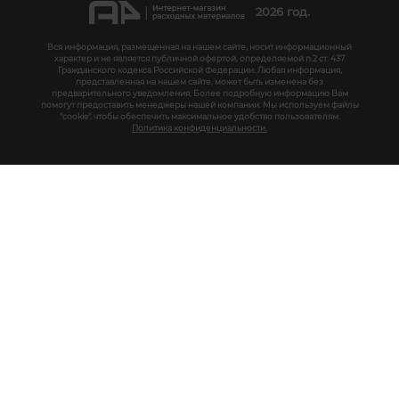
2026 год.
Вся информация, размещенная на нашем сайте, носит информационный
характер и не является публичной офертой, определяемой п.2 ст. 437
Гражданского кодекса Российской Федерации. Любая информация,
представленная на нашем сайте, может быть изменена без
предварительного уведомления. Более подробную информацию Вам
помогут предоставить менеджеры нашей компании. Мы используем файлы
"cookie", чтобы обеспечить максимальное удобство пользователям.
Политика конфиденциальности.