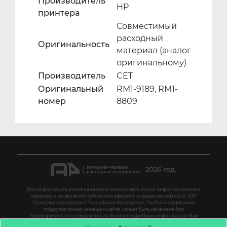
Производитель
HP
принтера
Совместимый
расходный
Оригинальность
материал (аналог
оригинальному)
Производитель
CET
Оригинальный
RM1-9189, RM1-
номер
8809
2026 год.
Вся информация, размещенная на нашем сайте, носит информационный
характер и не является публичной офертой, определяемой п.2 ст. 437
Гражданского кодекса Российской Федерации. Любая информация,
представленная на нашем сайте, может быть изменена без
предварительного уведомления. Более подробную информацию Вам
помогут предоставить менеджеры нашей компании. Мы используем файлы