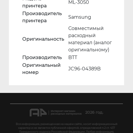
ML-3050
принтера
Производитель
Samsung
принтера
Совместимый
расходный
Оригинальность
материал (аналог
оригинальному)
Производитель
BTT
Оригинальный
JC96-04389B
номер
2026 год.
Вся информация, размещенная на нашем сайте, носит информационный
характер и не является публичной офертой, определяемой п.2 ст. 437
Гражданского кодекса Российской Федерации. Любая информация,