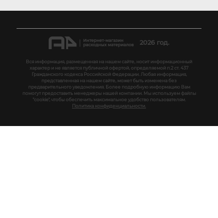
2026 год.
Вся информация, размещенная на нашем сайте, носит информационный
характер и не является публичной офертой, определяемой п.2 ст. 437
Гражданского кодекса Российской Федерации. Любая информация,
представленная на нашем сайте, может быть изменена без
предварительного уведомления. Более подробную информацию Вам
помогут предоставить менеджеры нашей компании. Мы используем файлы
"cookie", чтобы обеспечить максимальное удобство пользователям.
Политика конфиденциальности.