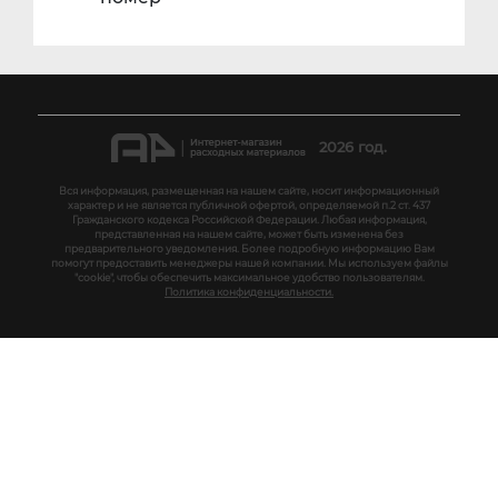
2026 год.
Вся информация, размещенная на нашем сайте, носит информационный
характер и не является публичной офертой, определяемой п.2 ст. 437
Гражданского кодекса Российской Федерации. Любая информация,
представленная на нашем сайте, может быть изменена без
предварительного уведомления. Более подробную информацию Вам
помогут предоставить менеджеры нашей компании. Мы используем файлы
"cookie", чтобы обеспечить максимальное удобство пользователям.
Политика конфиденциальности.