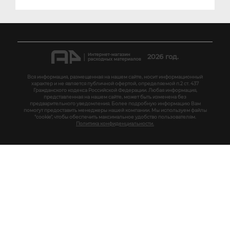
2026 год.
Вся информация, размещенная на нашем сайте, носит информационный
характер и не является публичной офертой, определяемой п.2 ст. 437
Гражданского кодекса Российской Федерации. Любая информация,
представленная на нашем сайте, может быть изменена без
предварительного уведомления. Более подробную информацию Вам
помогут предоставить менеджеры нашей компании. Мы используем файлы
"cookie", чтобы обеспечить максимальное удобство пользователям.
Политика конфиденциальности.