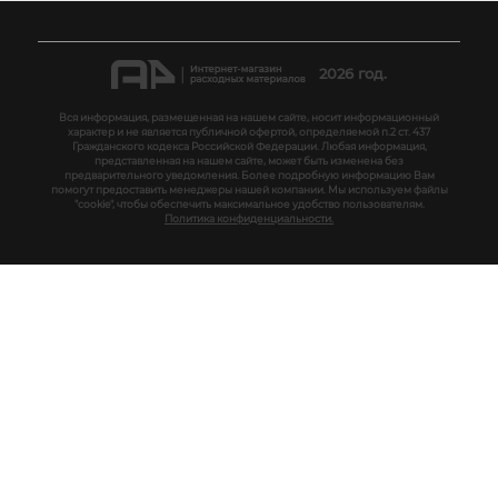
2026 год.
Вся информация, размещенная на нашем сайте, носит информационный
характер и не является публичной офертой, определяемой п.2 ст. 437
Гражданского кодекса Российской Федерации. Любая информация,
представленная на нашем сайте, может быть изменена без
предварительного уведомления. Более подробную информацию Вам
помогут предоставить менеджеры нашей компании. Мы используем файлы
"cookie", чтобы обеспечить максимальное удобство пользователям.
Политика конфиденциальности.