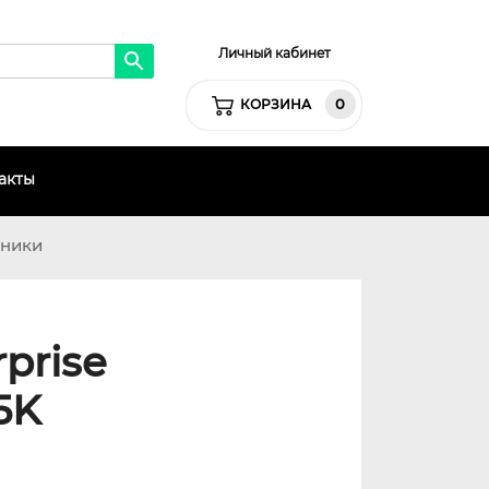
Личный кабинет
0
КОРЗИНА
акты
хники
prise
5K