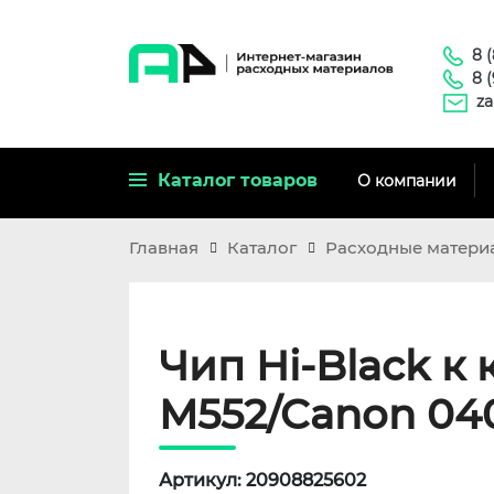
8 
8 
za
Каталог товаров
О компании
Главная
Каталог
Расходные матери
Чип Hi-Black к 
M552/Canon 040 
Артикул: 20908825602