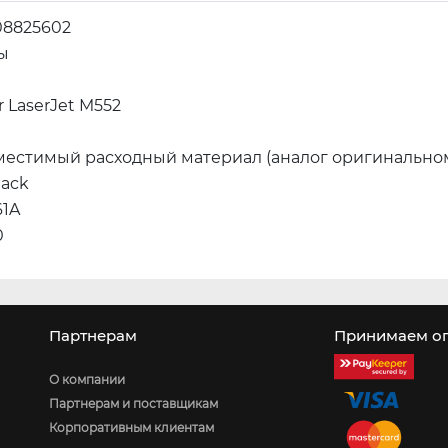
08825602
ы
r LaserJet M552
местимый расходный материал (аналог оригинально
lack
61A
0
Партнерам
Принимаем оп
О компании
Партнерам и поставщикам
Корпоративным клиентам