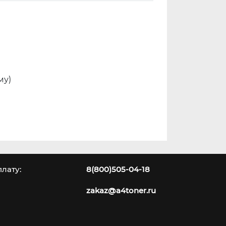
му)
лату:
8(800)505-04-18
zakaz@a4toner.ru