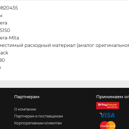
0820455
ы
era
5150
era-Mita
местимый расходный материал (аналог оригинально
lack
80
0
Партнерам
Принимаем оп
О компании
Партнерам и поставщикам
Корпоративным клиентам