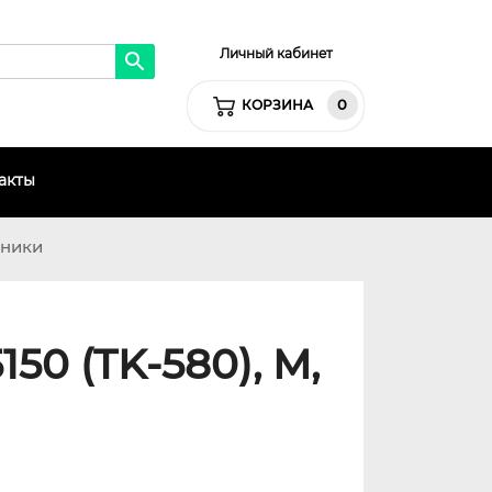
Личный кабинет
0
КОРЗИНА
акты
хники
50 (TK-580), M,