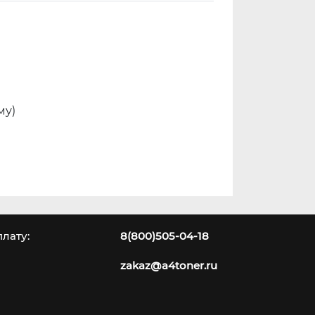
му)
лату:
8(800)505-04-18
zakaz@a4toner.ru