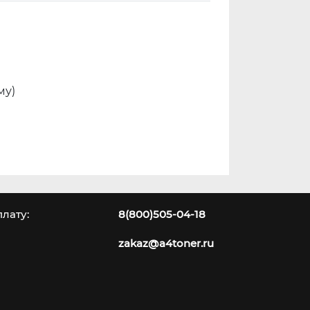
му)
лату:
8(800)505-04-18
zakaz@a4toner.ru