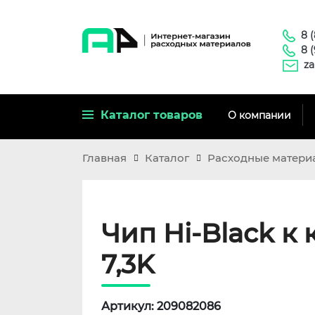
8 
8 
za
Каталог товаров
О компании
Главная
Каталог
Расходные матери
Чип Hi-Black к 
7,3K
Артикул: 209082086