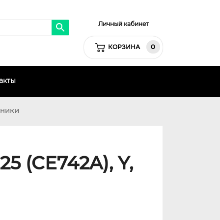
Личный кабинет
0
КОРЗИНА
акты
хники
5 (CE742A), Y,