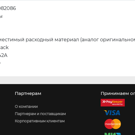
082086
ы
местимый расходный материал (аналог оригинально
lack
42A
0
Партнерам
Принимаем оп
О компании
Партнерам и поставщикам
Корпоративным клиентам