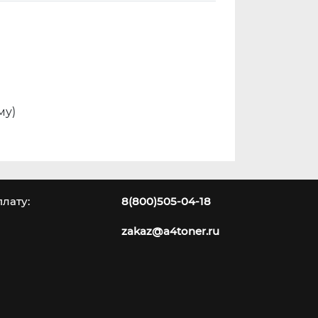
му)
лату:
8(800)505-04-18
zakaz@a4toner.ru