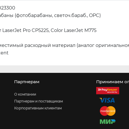
023300
баны (фотобарабаны, светоч.бараб., OPC)
r LaserJet Pro CP5225, Color LaserJet M775
местимый расходный материал (аналог оригинально
tent
Партнерам
Принимаем оп
О компании
Партнерам и поставщикам
Корпоративным клиентам