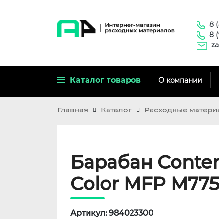
8 
8 
za
Каталог товаров
О компании
Главная
Каталог
Расходные матери
Барабан Conten
Color MFP M775
Артикул: 984023300