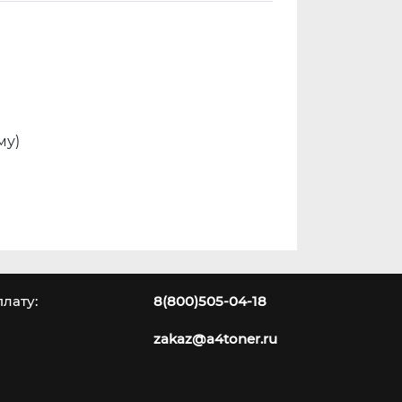
му)
лату:
8(800)505-04-18
zakaz@a4toner.ru