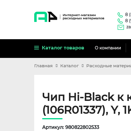
8 
8 
za
Каталог товаров
О компании
Главная
Каталог
Расходные матери
Чип Hi-Black к 
(106R01337), Y, 1
Артикул: 980822802533