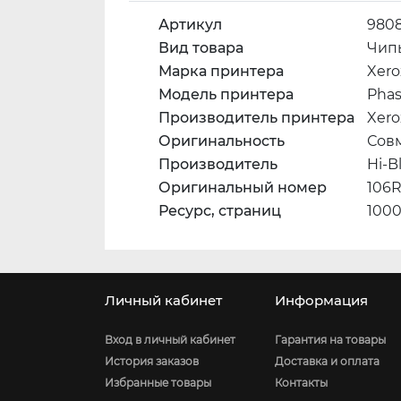
Артикул
980
Вид товара
Чип
Марка принтера
Xero
Модель принтера
Phas
Производитель принтера
Xero
Оригинальность
Сов
Производитель
Hi-B
Оригинальный номер
106R
Ресурс, страниц
100
Личный кабинет
Информация
Вход в личный кабинет
Гарантия на товары
История заказов
Доставка и оплата
Избранные товары
Контакты