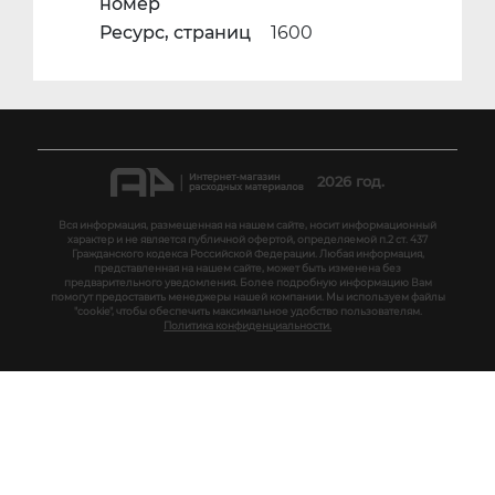
номер
Ресурс, страниц
1600
2026 год.
Вся информация, размещенная на нашем сайте, носит информационный
характер и не является публичной офертой, определяемой п.2 ст. 437
Гражданского кодекса Российской Федерации. Любая информация,
представленная на нашем сайте, может быть изменена без
предварительного уведомления. Более подробную информацию Вам
помогут предоставить менеджеры нашей компании. Мы используем файлы
"cookie", чтобы обеспечить максимальное удобство пользователям.
Политика конфиденциальности.