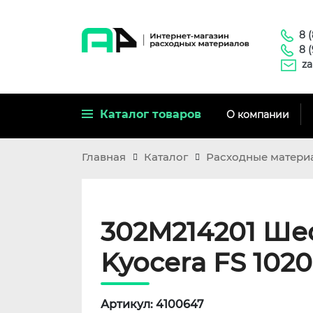
8 
8 
za
Каталог товаров
О компании
Главная
Каталог
Расходные матери
302M214201 Ше
Kyocera FS 102
Артикул: 4100647