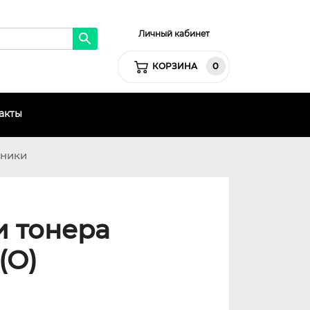
Личный кабинет
0
КОРЗИНА
акты
хники
и тонера
(О)