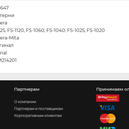
0647
терни
era
125, FS-1120, FS-1060, FS-1040, FS-1025, FS-1020
era-Mita
гинал
inal
M214201
Партнерам
Принимаем оп
О компании
Партнерам и поставщикам
Корпоративным клиентам