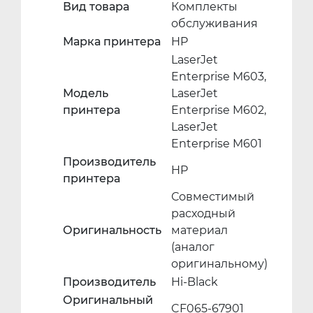
Вид товара
Комплекты
обслуживания
Марка принтера
HP
LaserJet
Enterprise M603,
Модель
LaserJet
принтера
Enterprise M602,
LaserJet
Enterprise M601
Производитель
HP
принтера
Совместимый
расходный
Оригинальность
материал
(аналог
оригинальному)
Производитель
Hi-Black
Оригинальный
CF065-67901