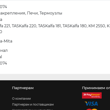
074
закрепления, Печи, Термоузлы
ra
fa 221, TASKalfa 220, TASKalfa 181, TASKalfa 180, KM 2550,
00
a-Mita
нал
al
074
Партнерам
Принимаем оп
О компании
Партнерам и поставщикам