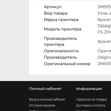
Артикул
2MS93
Вид товара
Узлы 
Марка принтера
Kyoce
TASKal
Модель принтера
FS-21
Производитель
Kyocer
принтера
Оригинальность
Ориги
Производитель
Origin
Оригинальный номер
2MS93
Личный кабинет
Информация
Вход в личный кабинет
Гарантия на товары
История заказов
Доставка и оплата