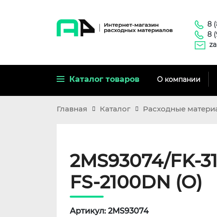
8 
8 
za
Каталог товаров
О компании
Главная
Каталог
Расходные матери
2MS93074/FK-31
FS-2100DN (O)
Артикул: 2MS93074