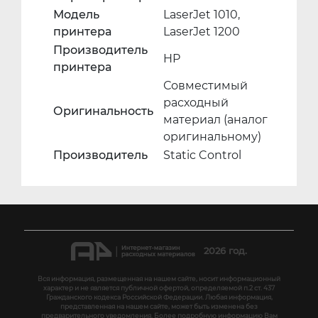
Модель
LaserJet 1010,
принтера
LaserJet 1200
Производитель
HP
принтера
Совместимый
расходный
Оригинальность
материал (аналог
оригинальному)
Производитель
Static Control
2026 год.
Вся информация, размещенная на нашем сайте, носит информационный
характер и не является публичной офертой, определяемой п.2 ст. 437
Гражданского кодекса Российской Федерации. Любая информация,
представленная на нашем сайте, может быть изменена без
предварительного уведомления. Более подробную информацию Вам