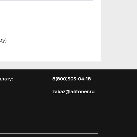
му)
лату:
8(800)505-04-18
zakaz@a4toner.ru