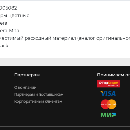
2005082
еры цветные
era
era-Mita
местимый расходный материал (аналог оригинально
lack
Партнерам
Принимаем оп
О компании
Партнерам и поставщикам
Корпоративным клиентам