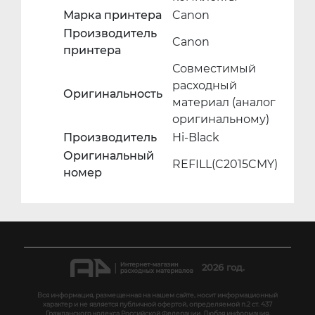
Марка принтера
Canon
Производитель
Canon
принтера
Совместимый
расходный
Оригинальность
материал (аналог
оригинальному)
Производитель
Hi-Black
Оригинальный
REFILL(C2015CMY)
номер
2026 год.
Вся информация, размещенная на нашем сайте, носит информационный
характер и не является публичной офертой, определяемой п.2 ст. 437
Гражданского кодекса Российской Федерации. Любая информация,