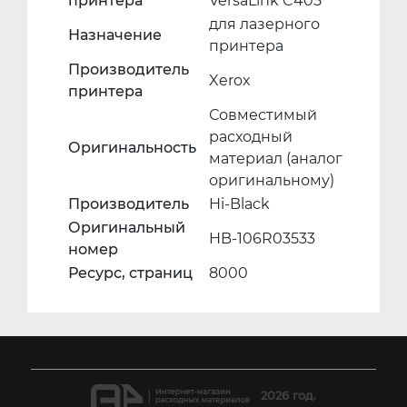
принтера
VersaLink C405
для лазерного
Назначение
принтера
Производитель
Xerox
принтера
Совместимый
расходный
Оригинальность
материал (аналог
оригинальному)
Производитель
Hi-Black
Оригинальный
HB-106R03533
номер
Ресурс, страниц
8000
2026 год.