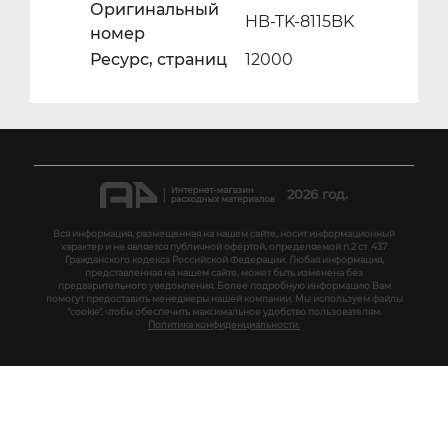
Оригинальный
HB-TK-8115BK
номер
Ресурс, страниц
12000
2026 год.
Вся информация, размещенная на нашем сайте, носит информационный
характер и не является публичной офертой, определяемой п.2 ст. 437
Гражданского кодекса Российской Федерации. Любая информация,
представленная на нашем сайте, может быть изменена без
предварительного уведомления. Более подробную информацию Вам
помогут предоставить менеджеры нашей компании. Мы используем файлы
"cookie", чтобы обеспечить максимальное удобство пользователям.
Политика конфиденциальности.