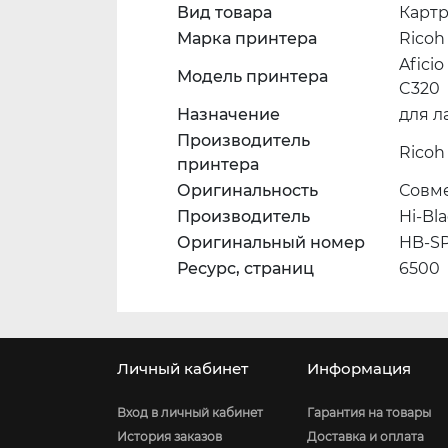
Вид товара
Карт
Марка принтера
Ricoh
Aficio
Модель принтера
C320
Назначение
для л
Производитель
Ricoh
принтера
Оригинальность
Совме
Производитель
Hi-Bl
Оригинальный номер
HB-S
Ресурс, страниц
6500
Личный кабинет
Информация
Вход в личный кабинет
Гарантия на товары
История заказов
Доставка и оплата