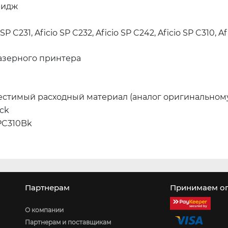
ридж
 SP C231, Aficio SP C232, Aficio SP C242, Aficio SP C310, Af
азерного принтера
стимый расходный материал (аналог оригинальном
ack
PC310Bk
Партнерам
Принимаем оп
О компании
Партнерам и поставщикам