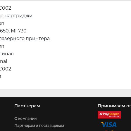
2C002
ер-картриджи
on
650, MF730
 лазерного принтера
on
гинал
inal
2C002
0
Партнерам
Принимаем оп
О компании
Партнерам и поставщикам