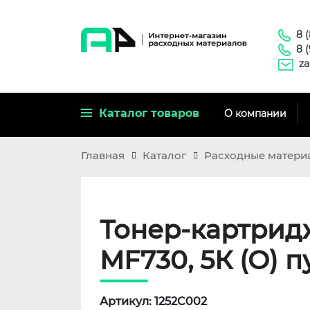
8 
8 
za
Каталог товаров
О компании
Главная
Каталог
Расходные матери
Тонер-картрид
MF730, 5К (О) 
Артикул: 1252C002