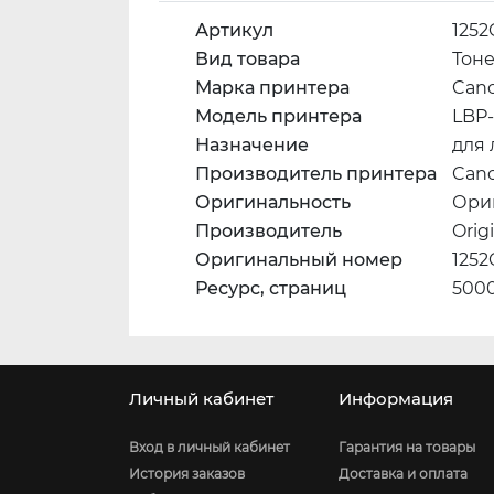
Артикул
125
Вид товара
Тон
Марка принтера
Can
Модель принтера
LBP-
Назначение
для
Производитель принтера
Can
Оригинальность
Ори
Производитель
Orig
Оригинальный номер
125
Ресурс, страниц
500
Личный кабинет
Информация
Вход в личный кабинет
Гарантия на товары
История заказов
Доставка и оплата