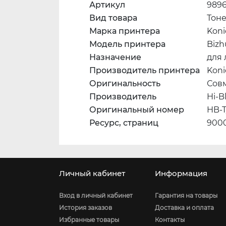
Артикул
989
Вид товара
Тон
Марка принтера
Koni
Модель принтера
Bizh
Назначение
для
Производитель принтера
Koni
Оригинальность
Сов
Производитель
Hi-B
Оригинальный номер
HB-T
Ресурс, страниц
900
Личный кабинет
Информация
Вход в личный кабинет
Гарантия на товары
История заказов
Доставка и оплата
Избранные товары
Контакты