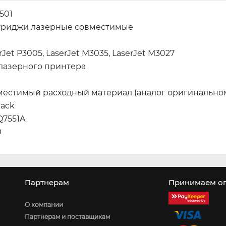
501
триджи лазерные совместимые
rJet P3005, LaserJet M3035, LaserJet M3027
 лазерного принтера
местимый расходный материал (аналог оригинально
lack
Q7551A
0
Партнерам
Принимаем оп
О компании
Партнерам и поставщикам