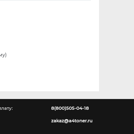
му)
лату:
8(800)505-04-18
zakaz@a4toner.ru