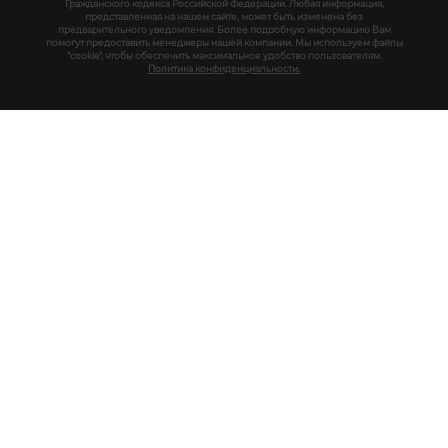
Гражданского кодекса Российской Федерации. Любая информация,
представленная на нашем сайте, может быть изменена без
предварительного уведомления. Более подробную информацию Вам
помогут предоставить менеджеры нашей компании. Мы используем файлы
"cookie", чтобы обеспечить максимальное удобство пользователям.
Политика конфиденциальности.