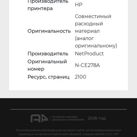
Производитель
HP
принтера
Совместимый
расходный
Оригинальность
материал
(аналог
оригинальному)
Производитель
NetProduct
Оригинальный
N-CE278A
номер
Ресурс, страниц
2100
2026 год.
Вся информация, размещенная на нашем сайте, носит информационный
характер и не является публичной офертой, определяемой п.2 ст. 437