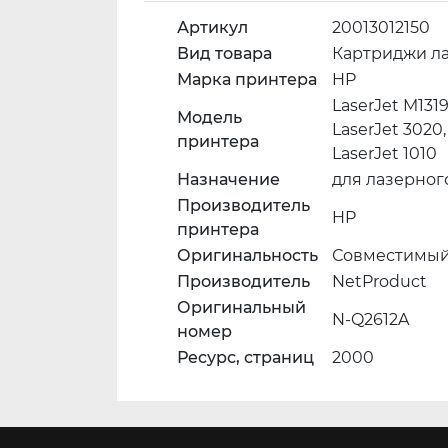
Артикул
20013012150
Вид товара
Картриджи л
Марка принтера
HP
LaserJet M1319
Модель
LaserJet 3020, 
принтера
LaserJet 1010
Назначение
для лазерног
Производитель
HP
принтера
Оригинальность
Совместимый 
Производитель
NetProduct
Оригинальный
N-Q2612A
номер
Ресурс, страниц
2000