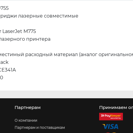
9755
триджи лазерные совместимые
r LaserJet M775
 лазерного принтера
местимый расходный материал (аналог оригинально
lack
CE341A
00
Партнерам
Принимаем оп
О компании
Партнерам и поставщикам