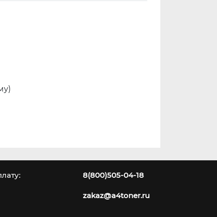
му)
лату:
8(800)505-04-18
zakaz@a4toner.ru