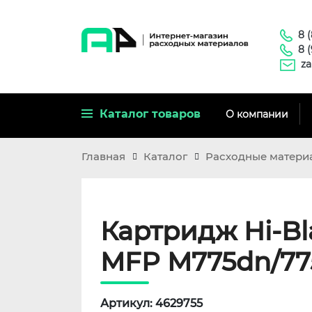
8 
8 
za
Каталог товаров
О компании
Главная
Каталог
Расходные матери
Картридж Hi-Bl
MFP M775dn/775f
Артикул: 4629755