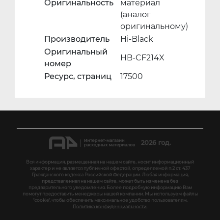
Оригинальность
материал
(аналог
оригинальному)
Производитель
Hi-Black
Оригинальный
HB-CF214X
номер
Ресурс, страниц
17500
2026 год.
Вся информация, размещенная на нашем сайте, носит информационный
характер и не является публичной офертой, определяемой п.2 ст. 437
Гражданского кодекса Российской Федерации. Любая информация,
представленная на нашем сайте, может быть изменена без
предварительного уведомления. Более подробную информацию Вам
помогут предоставить менеджеры нашей компании. Мы используем файлы
"cookie", чтобы обеспечить максимальное удобство пользователям.
Политика конфиденциальности.