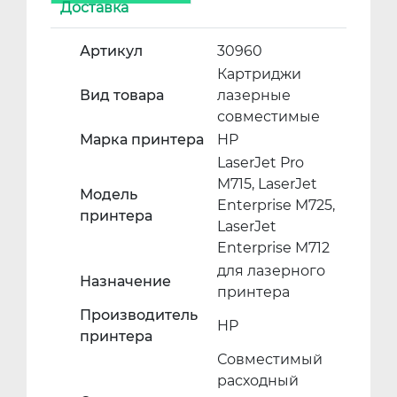
Доставка
Артикул
30960
Картриджи
Вид товара
лазерные
совместимые
Марка принтера
HP
LaserJet Pro
M715, LaserJet
Модель
Enterprise M725,
принтера
LaserJet
Enterprise M712
для лазерного
Назначение
принтера
Производитель
HP
принтера
Совместимый
расходный