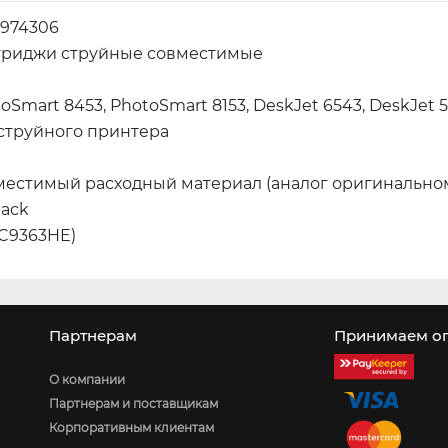
1974306
триджи струйные совместимые
oSmart 8453, PhotoSmart 8153, DeskJet 6543, DeskJet 
струйного принтера
местимый расходный материал (аналог оригинально
lack
(C9363HE)
Партнерам
Принимаем оп
О компании
Партнерам и поставщикам
Корпоративным клиентам