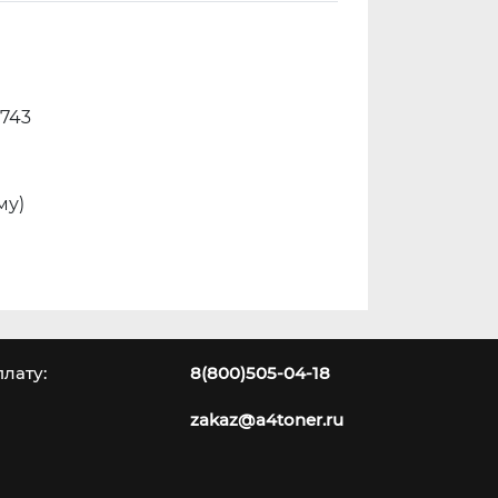
5743
му)
лату:
8(800)505-04-18
zakaz@a4toner.ru