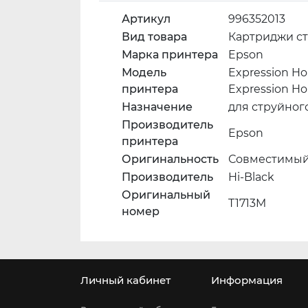
Артикул
996352013
Вид товара
Картриджи с
Марка принтера
Epson
Модель
Expression Ho
принтера
Expression Ho
Назначение
для струйног
Производитель
Epson
принтера
Оригинальность
Совместимый 
Производитель
Hi-Black
Оригинальный
T1713M
номер
Личный кабинет
Информация