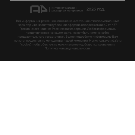
2026 год.
Вся информация, размещенная на нашем сайте, носит информационный
характер и не является публичной офертой, определяемой п.2 ст. 437
Гражданского кодекса Российской Федерации. Любая информация,
представленная на нашем сайте, может быть изменена без
предварительного уведомления. Более подробную информацию Вам
помогут предоставить менеджеры нашей компании. Мы используем файлы
"cookie", чтобы обеспечить максимальное удобство пользователям.
Политика конфиденциальности.