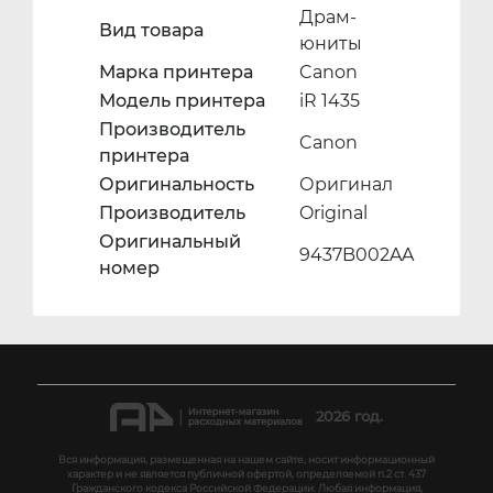
Драм-
Вид товара
юниты
Марка принтера
Canon
Модель принтера
iR 1435
Производитель
Canon
принтера
Оригинальность
Оригинал
Производитель
Original
Оригинальный
9437B002AA
номер
2026 год.
Вся информация, размещенная на нашем сайте, носит информационный
характер и не является публичной офертой, определяемой п.2 ст. 437
Гражданского кодекса Российской Федерации. Любая информация,