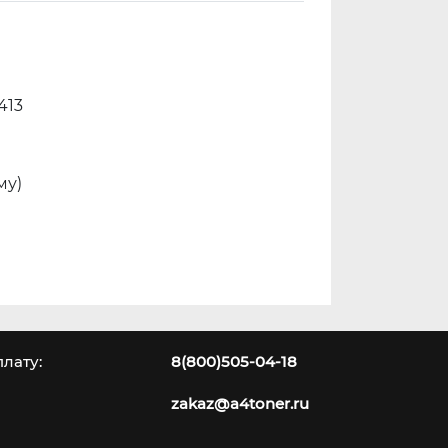
413
му)
лату:
8(800)505-04-18
zakaz@a4toner.ru