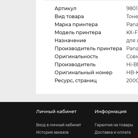
Артикул
980
Вид товара
Тон
Марка принтера
Pana
Модель принтера
KX-F
Назначение
для
Производитель принтера
Pana
Оригинальность
Сов
Производитель
Hi-B
Оригинальный номер
HB-
Ресурс, страниц
200
Личный кабинет
Информация
Вход в личный кабинет
Гарантия на товары
История заказов
Доставка и оплата