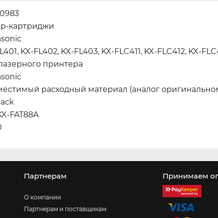
10983
ер-картриджи
sonic
L401, KX-FL402, KX-FL403, KX-FLC411, KX-FLC412, KX-FLC
 лазерного принтера
sonic
местимый расходный материал (аналог оригинально
lack
KX-FAT88A
0
Партнерам
Принимаем оп
О компании
Партнерам и поставщикам