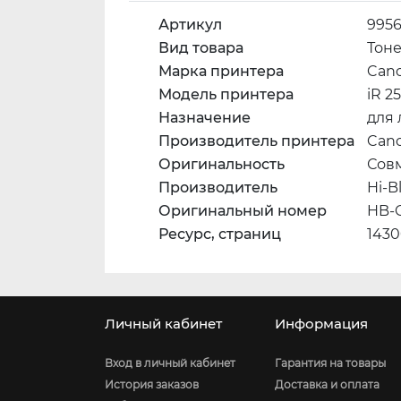
Артикул
9956
Вид товара
Тон
Марка принтера
Can
Модель принтера
iR 25
Назначение
для
Производитель принтера
Can
Оригинальность
Сов
Производитель
Hi-B
Оригинальный номер
HB-
Ресурс, страниц
143
Личный кабинет
Информация
Вход в личный кабинет
Гарантия на товары
История заказов
Доставка и оплата