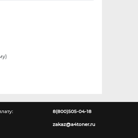
му)
лату:
8(800)505-04-18
zakaz@a4toner.ru