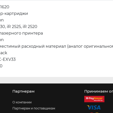
1620
ер-картриджи
on
30, iR 2525, iR 2520
 лазерного принтера
on
местимый расходный материал (аналог оригинально
lack
C-EXV33
00
Партнерам
Принимаем оп
О компании
Партнерам и поставщикам