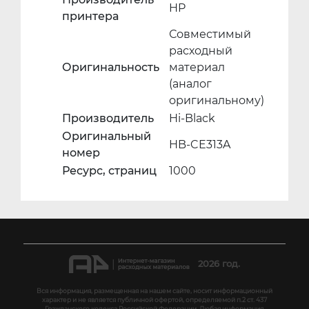
HP
принтера
Совместимый
расходный
Оригинальность
материал
(аналог
оригинальному)
Производитель
Hi-Black
Оригинальный
HB-CE313A
номер
Ресурс, страниц
1000
2026 год.
Вся информация, размещенная на нашем сайте, носит информационный
характер и не является публичной офертой, определяемой п.2 ст. 437
Гражданского кодекса Российской Федерации. Любая информация,