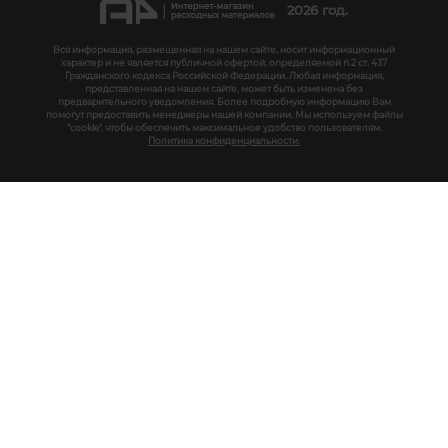
2026 год.
Вся информация, размещенная на нашем сайте, носит информационный
характер и не является публичной офертой, определяемой п.2 ст. 437
Гражданского кодекса Российской Федерации. Любая информация,
представленная на нашем сайте, может быть изменена без
предварительного уведомления. Более подробную информацию Вам
помогут предоставить менеджеры нашей компании. Мы используем файлы
"cookie", чтобы обеспечить максимальное удобство пользователям.
Политика конфиденциальности.