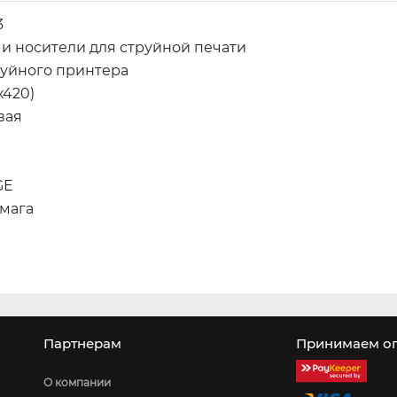
3
 и носители для струйной печати
руйного принтера
х420)
вая
GE
мага
Партнерам
Принимаем оп
О компании