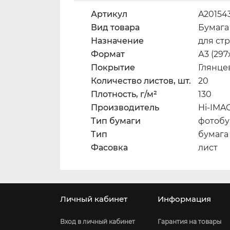
Артикул
A20154
Вид товара
Бумага
Назначение
для ст
Формат
А3 (297
Покрытие
Глянце
Количество листов, шт.
20
Плотность, г/м²
130
Производитель
Hi-IMA
Тип бумаги
фотобу
Тип
бумага
Фасовка
лист
Личный кабинет
Информация
Вход в личный кабинет
Гарантия на товары