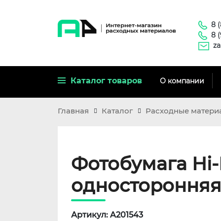
8 
8 
za
Каталог товаров
О компании
Главная
Каталог
Расходные матери
Фотобумага Hi-
односторонняя, A
Артикул: A201543