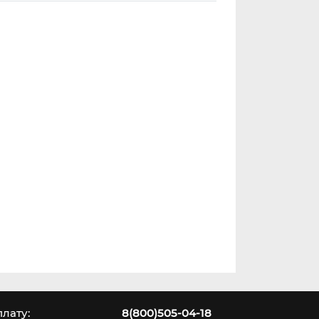
лату:
8(800)505-04-18