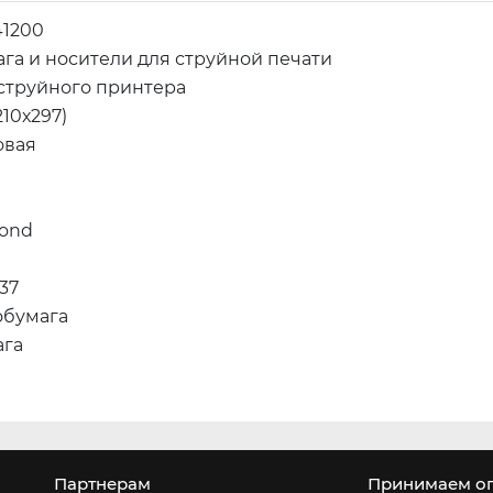
41200
га и носители для струйной печати
струйного принтера
210х297)
овая
ond
37
обумага
ага
т
Партнерам
Принимаем оп